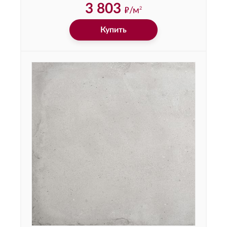
3 803
ф
/м
2
Купить