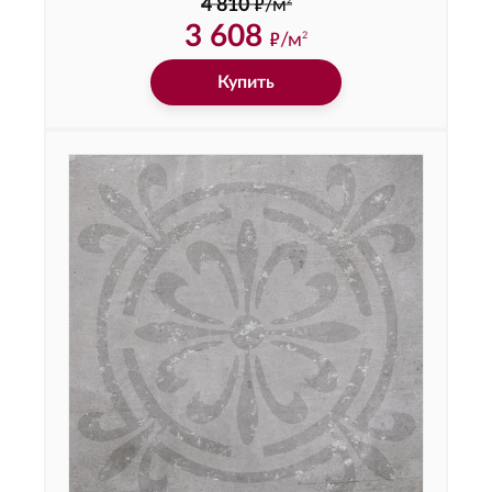
ф
2
4 810
/м
3 608
ф
/м
2
Купить