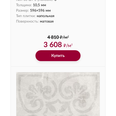
Толщина:
10,5 мм
Размер:
596×596 мм
Тип плитки:
напольная
Поверхность:
матовая
ф
2
4 810
/м
3 608
ф
/м
2
Купить