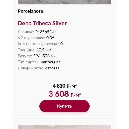
Porcelanosa
Deco Tribeca Silver
Артикул:
P18569241
м2 в упаковке:
0.36
Кол-во шт в упаковке:
0
Толщина:
10,5 мм
Размер:
596×596 мм
Тип плитки:
напольная
Поверхность:
матовая
ф
2
4 810
/м
3 608
ф
/м
2
Купить