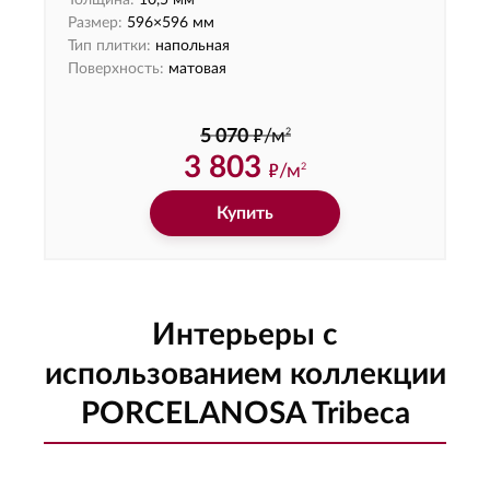
Толщина:
10,5 мм
Размер:
596×596 мм
Тип плитки:
напольная
Поверхность:
матовая
ф
2
5 070
/м
3 803
ф
/м
2
Купить
Интерьеры с
использованием коллекции
PORCELANOSA Tribeca