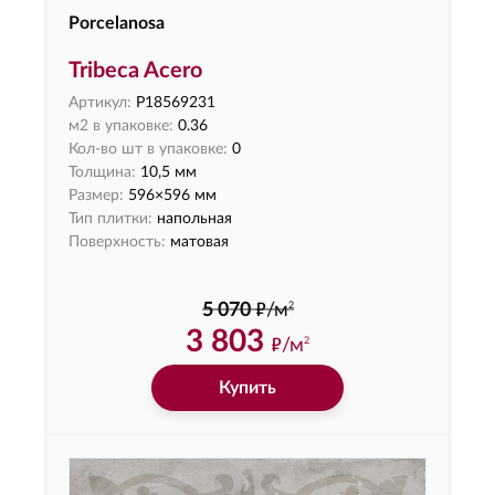
Porcelanosa
Tribeca Acero
Артикул:
P18569231
м2 в упаковке:
0.36
Кол-во шт в упаковке:
0
Толщина:
10,5 мм
Размер:
596×596 мм
Тип плитки:
напольная
Поверхность:
матовая
ф
2
5 070
/м
3 803
ф
/м
2
Купить