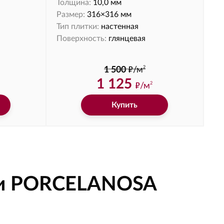
Толщина:
10,0 мм
Размер:
316×316 мм
Тип плитки:
настенная
Поверхность:
глянцевая
ф
2
1 500
/м
1 125
ф
/м
2
Купить
ии PORCELANOSA