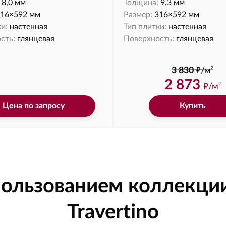
8,0 мм
Толщина:
9,3 мм
16×592 мм
Размер:
316×592 мм
и:
настенная
Тип плитки:
настенная
сть:
глянцевая
Поверхность:
глянцевая
ф
2
3 830
/м
2 873
ф
/м
2
Цена по запросу
Купить
спользованием коллекц
Travertino