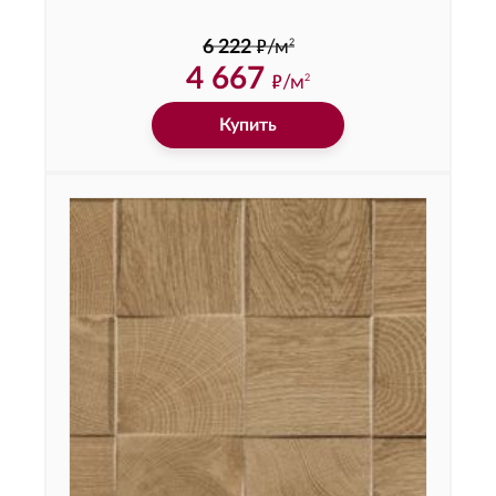
ф
2
6 222
/м
4 667
ф
/м
2
Купить