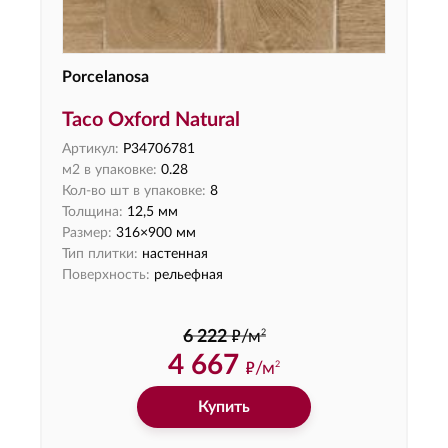
Porcelanosa
Taco Oxford Natural
Артикул:
P34706781
м2 в упаковке:
0.28
Кол-во шт в упаковке:
8
Толщина:
12,5 мм
Размер:
316×900 мм
Тип плитки:
настенная
Поверхность:
рельефная
ф
2
6 222
/м
4 667
ф
/м
2
Купить