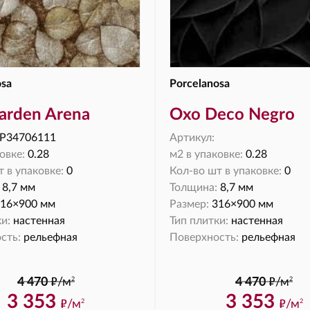
osa
Porcelanosa
arden Arena
Oxo Deco Negro
P34706111
Артикул:
овке:
0.28
м2 в упаковке:
0.28
 в упаковке:
0
Кол-во шт в упаковке:
0
8,7 мм
Толщина:
8,7 мм
16×900 мм
Размер:
316×900 мм
и:
настенная
Тип плитки:
настенная
сть:
рельефная
Поверхность:
рельефная
ф
ф
2
2
4 470
/м
4 470
/м
3 353
3 353
ф
ф
/м
/м
2
2