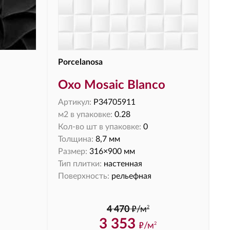
Porcelanosa
Oxo Mosaic Blanco
Артикул:
P34705911
м2 в упаковке:
0.28
Кол-во шт в упаковке:
0
Толщина:
8,7 мм
Размер:
316×900 мм
Тип плитки:
настенная
Поверхность:
рельефная
ф
2
4 470
/м
3 353
ф
/м
2