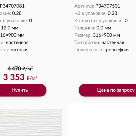
P34707081
Артикул:
P34707501
овке:
0.28
м2 в упаковке:
0.28
 в упаковке:
0
Кол-во шт в упаковке:
0
12,0 мм
Толщина:
0,0 мм
16×900 мм
Размер:
316×900 мм
и:
настенная
Тип плитки:
настенная
сть:
матовая
Поверхность:
рельефная
ф
2
4 470
/м
3 353
ф
/м
2
Купить
Цена по запросу