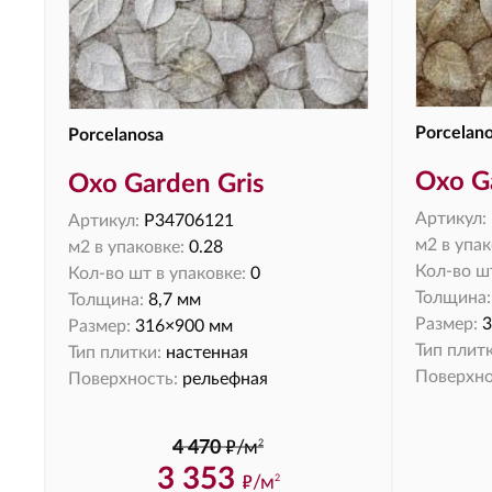
Porcelan
Porcelanosa
Oxo G
Oxo Garden Gris
Артикул:
Артикул:
P34706121
м2 в упак
м2 в упаковке:
0.28
Кол-во шт
Кол-во шт в упаковке:
0
Толщина:
Толщина:
8,7 мм
Размер:
3
Размер:
316×900 мм
Тип плитк
Тип плитки:
настенная
Поверхно
Поверхность:
рельефная
ф
2
4 470
/м
3 353
ф
/м
2