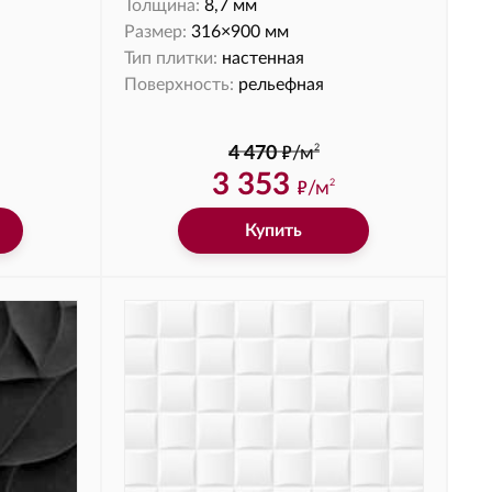
Толщина:
8,7 мм
Размер:
316×900 мм
Тип плитки:
настенная
Поверхность:
рельефная
ф
2
4 470
/м
3 353
ф
/м
2
Купить