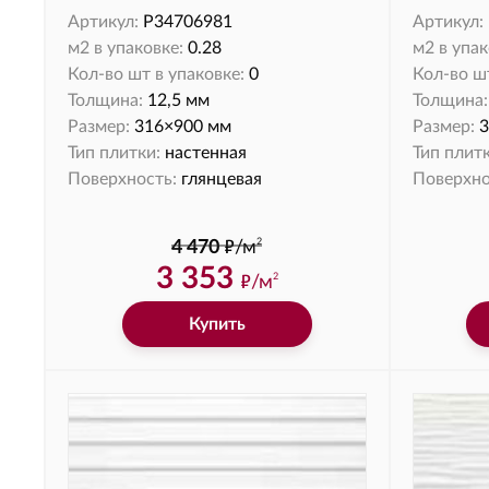
Артикул:
P34706981
Артикул:
м2 в упаковке:
0.28
м2 в упак
Кол-во шт в упаковке:
0
Кол-во шт
Толщина:
12,5 мм
Толщина:
Размер:
316×900 мм
Размер:
3
Тип плитки:
настенная
Тип плитк
Поверхность:
глянцевая
Поверхно
ф
2
4 470
/м
3 353
ф
/м
2
Купить