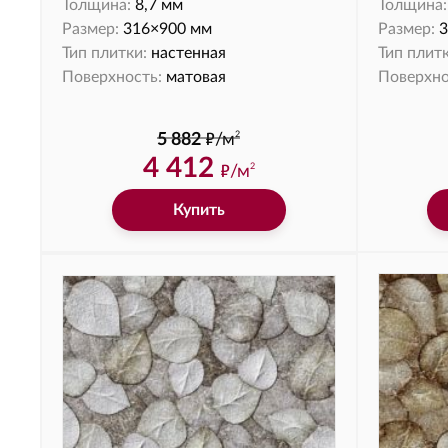
Толщина:
8,7 мм
Толщина:
Размер:
316×900 мм
Размер:
3
Тип плитки:
настенная
Тип плитк
Поверхность:
матовая
Поверхно
ф
2
5 882
/м
4 412
ф
/м
2
Купить