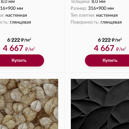
8,0 мм
Толщина:
8,0 мм
16×900 мм
Размер:
316×900 мм
и:
настенная
Тип плитки:
настенная
сть:
глянцевая
Поверхность:
глянцевая
ф
ф
2
2
6 222
/м
6 222
/м
4 667
4 667
ф
ф
/м
/м
2
2
Купить
Купить