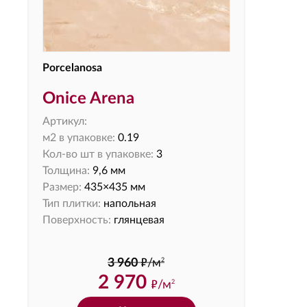
Porcelanosa
Onice Arena
Артикул:
м2 в упаковке:
0.19
Кол-во шт в упаковке:
3
Толщина:
9,6 мм
Размер:
435×435 мм
Тип плитки:
напольная
Поверхность:
глянцевая
ф
2
3 960
/м
2 970
ф
/м
2