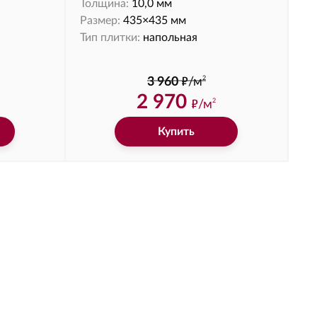
Толщина:
10,0 мм
Размер:
435×435 мм
Тип плитки:
напольная
ф
2
3 960
/м
2 970
ф
/м
2
Купить