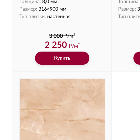
Толщина:
8,0 мм
Толщина:
Размер:
316×900 мм
Размер:
3
Тип плитки:
настенная
Тип плитк
ф
2
3 000
/м
2 250
ф
/м
2
Купить