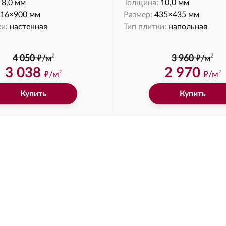
8,0 мм
Толщина:
10,0 мм
16×900 мм
Размер:
435×435 мм
и:
настенная
Тип плитки:
напольная
ф
ф
2
2
4 050
/м
3 960
/м
3 038
2 970
ф
ф
/м
/м
2
2
Купить
Купить