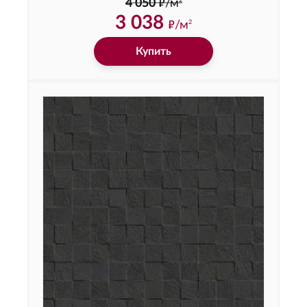
ф
2
4 050
/м
3 038
ф
/м
2
Купить