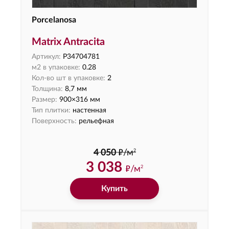
Porcelanosa
Matrix Antracita
Артикул:
P34704781
м2 в упаковке:
0.28
Кол-во шт в упаковке:
2
Толщина:
8,7 мм
Размер:
900×316 мм
Тип плитки:
настенная
Поверхность:
рельефная
ф
2
4 050
/м
3 038
ф
/м
2
Купить