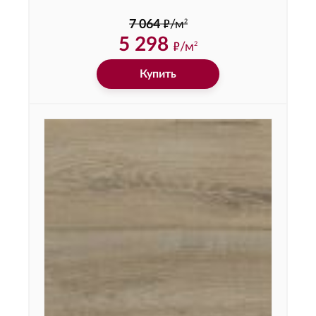
ф
2
7 064
/м
5 298
ф
/м
2
Купить