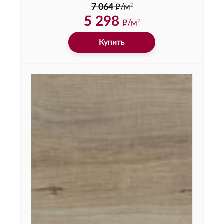
ф
2
7 064
/м
5 298
ф
/м
2
Купить