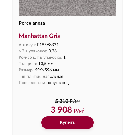
Porcelanosa
Manhattan Gris
Артикул:
P18568321
м2 в упаковке:
0.36
Кол-во шт в упаковке:
1
Толщина:
10,5 мм
Размер:
596×596 мм
Тип плитки:
напольная
Поверхность:
полуглянец
ф
2
5 210
/м
3 908
ф
/м
2
Купить