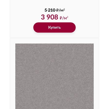
ф
2
5 210
/м
3 908
ф
/м
2
Купить