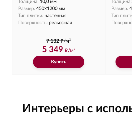
Толщина:
10,0 мм
Толщина:
Размер:
450×1200 мм
Размер:
4
Тип плитки:
настенная
Тип плитк
Поверхность:
рельефная
Поверхно
ф
2
7 132
/м
5 349
ф
/м
2
Купить
Интерьеры с испол