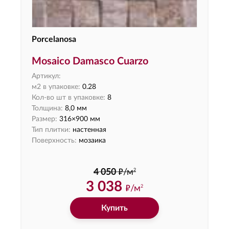
Porcelanosa
Mosaico Damasco Cuarzo
Артикул:
м2 в упаковке:
0.28
Кол-во шт в упаковке:
8
Толщина:
8,0 мм
Размер:
316×900 мм
Тип плитки:
настенная
Поверхность:
мозаика
ф
2
4 050
/м
3 038
ф
/м
2
Купить