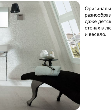
Оригинальн
разнообраз
даже детск
стенах в л
и весело.