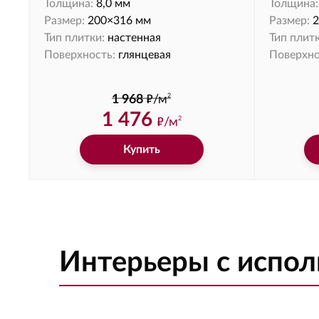
Толщина:
8,0 мм
Толщина:
Размер:
200×316 мм
Размер:
2
Тип плитки:
настенная
Тип плитк
Поверхность:
глянцевая
Поверхно
ф
2
1 968
/м
1 476
ф
/м
2
Купить
Интерьеры с испо