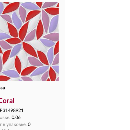
osa
Coral
P31498921
овке:
0.06
 в упаковке:
0