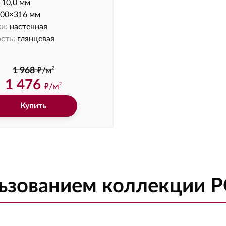
10,0 мм
00×316 мм
и:
настенная
сть:
глянцевая
ф
2
1 968
/м
1 476
ф
/м
2
Купить
льзованием коллекции 