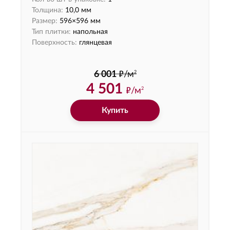
Толщина:
10,0 мм
Размер:
596×596 мм
Тип плитки:
напольная
Поверхность:
глянцевая
ф
2
6 001
/м
4 501
ф
/м
2
Купить