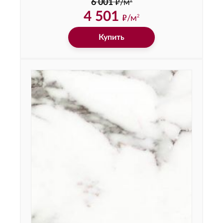
ф
2
6 001
/м
4 501
ф
/м
2
Купить