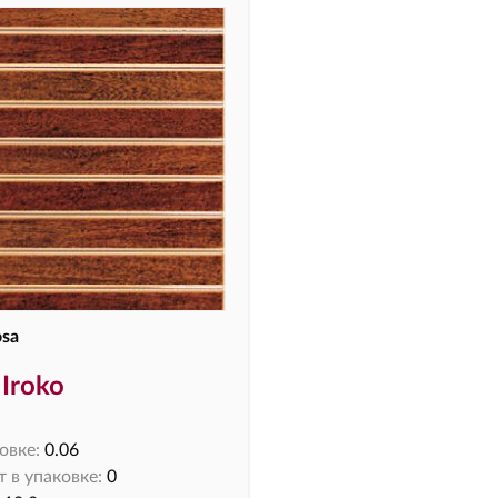
osa
Iroko
овке:
0.06
 в упаковке:
0