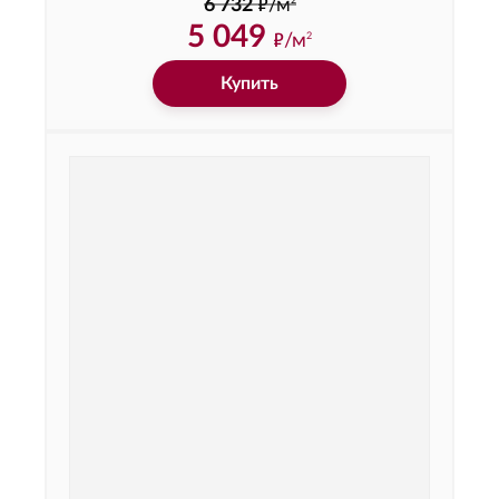
ф
2
6 732
/м
5 049
ф
/м
2
Купить