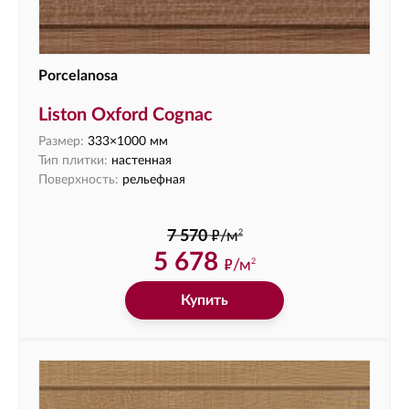
Porcelanosa
Liston Oxford Cognac
Размер:
333×1000 мм
Тип плитки:
настенная
Поверхность:
рельефная
ф
2
7 570
/м
5 678
ф
/м
2
Купить