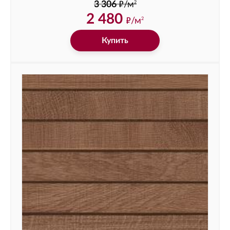
ф
2
3 306
/м
2 480
ф
/м
2
Купить