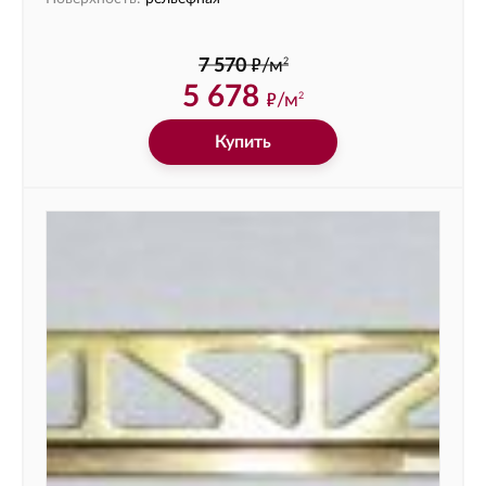
ф
2
7 570
/м
5 678
ф
/м
2
Купить